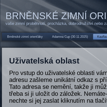
BRNĚNSKÉ ZIMNÍ OR
vaše zimní proběhnutí, procházka, dobrodružství nebo 
Brněnské zimní orienťáky
Adamna Cup (30.11.2025)
Kauflau
Uživatelská oblast
Pro vstup do uživatelské oblasti vá
adresu zašleme unikátní odkaz s př
Tato adresa se nemění, takže ji může
třeba si ji uložit do záložek. Nemáte-
nechte si jej zaslat kliknutím na tlačí