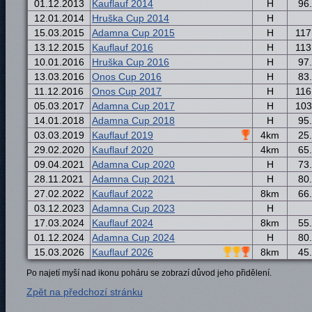
01.12.2013
Kauflauf 2014
H
96.
12.01.2014
Hruška Cup 2014
H
15.03.2015
Adamna Cup 2015
H
117
13.12.2015
Kauflauf 2016
H
113
10.01.2016
Hruška Cup 2016
H
97.
13.03.2016
Onos Cup 2016
H
83.
11.12.2016
Onos Cup 2017
H
116
05.03.2017
Adamna Cup 2017
H
103
14.01.2018
Adamna Cup 2018
H
95.
03.03.2019
Kauflauf 2019
4km
25.
29.02.2020
Kauflauf 2020
4km
65.
09.04.2021
Adamna Cup 2020
H
73.
28.11.2021
Adamna Cup 2021
H
80.
27.02.2022
Kauflauf 2022
8km
66.
03.12.2023
Adamna Cup 2023
H
17.03.2024
Kauflauf 2024
8km
55.
01.12.2024
Adamna Cup 2024
H
80.
15.03.2026
Kauflauf 2026
8km
45.
Po najetí myší nad ikonu poháru se zobrazí důvod jeho přidělení.
Zpět na předchozí stránku