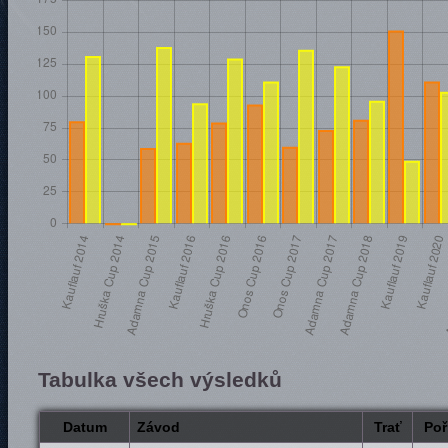
Tabulka všech výsledků
Datum
Závod
Trať
Poř