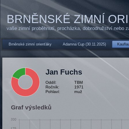
BRNĚNSKÉ ZIMNÍ OR
vaše zimní proběhnutí, procházka, dobrodružství nebo 
Brněnské zimní orienťáky
Adamna Cup (30.11.2025)
Kauflau
Jan Fuchs
Oddíl:
TBM
Ročník:
1971
Pohlaví:
muž
Graf výsledků